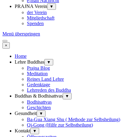
e-mail Nachricht
PRAJNA Verein
▼
der Verein
Mitgliedschaft
Spenden
Menü überspringen
×
Home
Lehre Buddhas
▼
Prajna Blog
Meditation
Reines Land Lehre
Gedenktage
Lehrreden des Buddha
Buddhas & Bodhisattvas
▼
Bodhisattvas
Geschichten
Gesundheit
▼
Ba-Gua Xiang Shu ( Methode zur Selbsheilung)
Qi-Gong (Hilfe zur Selbstheilung)
Kontakt
▼
Öffnungszeiten