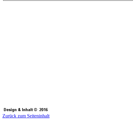
bedürfen der schrif
Downloads und Kopi
Gebrauch gestattet.
Soweit die Inhalte 
Urheberrechte Dritt
gekennzeichnet. So
werden, bitten wir
Rechtsverletzungen
Zurück zum Seiteninhalt