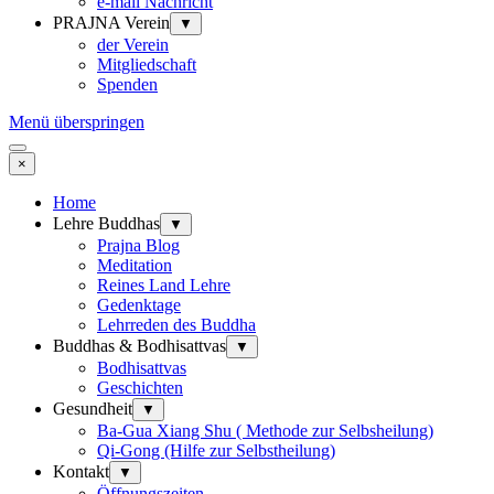
e-mail Nachricht
PRAJNA Verein
▼
der Verein
Mitgliedschaft
Spenden
Menü überspringen
×
Home
Lehre Buddhas
▼
Prajna Blog
Meditation
Reines Land Lehre
Gedenktage
Lehrreden des Buddha
Buddhas & Bodhisattvas
▼
Bodhisattvas
Geschichten
Gesundheit
▼
Ba-Gua Xiang Shu ( Methode zur Selbsheilung)
Qi-Gong (Hilfe zur Selbstheilung)
Kontakt
▼
Öffnungszeiten