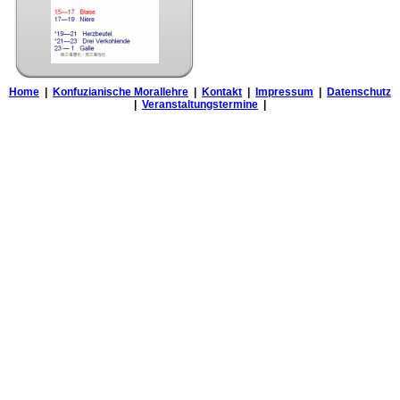
Home
|
Konfuzianische Morallehre
|
Kontakt
|
Impressum
|
Datenschutz
|
Veranstaltungstermine
|