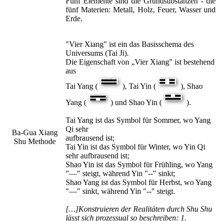
Fünf Elemente sind die Grundsubstanzen - die
fünf Materien: Metall, Holz, Feuer, Wasser und
Erde.
"Vier Xiang" ist ein das Basisschema des
Universums (Tai Ji).
Die Eigenschaft von „Vier Xiang" ist bestehend
aus
Tai Yang (
), Tai Yin (
), Shao
Yang (
) und Shao Yin (
).
Tai Yang ist das Symbol für Sommer, wo Yang
Qi sehr
Ba-Gua Xiang
aufbrausend ist;
Shu Methode
Tai Yin ist das Symbol für Winter, wo Yin Qi
sehr aufbrausend ist;
Shao Yin ist das Symbol für Frühling, wo Yang
"—" steigt, während Yin "--" sinkt;
Shao Yang ist das Symbol für Herbst, wo Yang
"—" sinkt, während Yin "--" steigt.
[…]Konstruieren der Realitäten durch Shu Shu
lässt sich prozessual so beschreiben: 1.