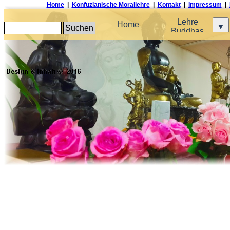
Home
|
Konfuzianische Morallehre
|
Kontakt
|
Impressum
|
Direkt zum Seiteninhalt
Lehre
Home
▼
Suchen
Seminar über
Buddhas
Gesundheitspflege - Ba Gua
Xiang Shu