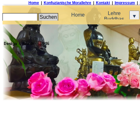
Home
|
Konfuzianische Morallehre
|
Kontakt
|
Impressum
|
Direkt zum Seiteninhalt
Lehre
Home
▼
Suchen
Dharmatag - Tempelleben
Buddhas
erfahren